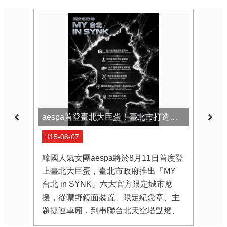
aespa首登臺北大巨蛋！臺北市打造六大官方限定城市應援 集章再抽「首爾來回機票」
115-08-07
115
韓國人氣女團aespa將於8月11日首度登
因應
上臺北大巨蛋，臺北市政府推出「MY
臺北
台北 in SYNK」六大官方限定城市應
日起
援，從曠野鏡面裝置、限定紀念章、主
「星
題捷運車廂，到串聯台北天空塔點燈、
日、
捷運站限定播音及大巨蛋打卡點，邀請
間舉