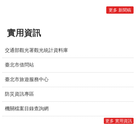
粉絲們跟著aespa走進臺北街頭，解鎖
Fa
更多 新聞稿
專屬臺北的追星體驗。 觀傳局表示，8
憩公
月8日至14日於捷運中山站、西門町6號
彩虹、花博公園及臺北市政府前市民廣
實用資訊
場設置四座充滿科技感的「曠野鏡面裝
置」，邀請MY穿梭城市與aespa成員合
交通部觀光署觀光統計資料庫
影。此外，這次更首度為演唱會打造四
款「臺北限定紀念章」，8月8日至14日
臺北市借問站
期間，粉絲可搭乘臺北捷運前往捷運中
山站、圓山站、市政府站及西門町遊客
臺北市旅遊服務中心
中心蒐集四款限定印章。 觀傳局進一步
指出，這次應援加碼推出「Welcome To
防災資訊專區
MY World 應援集章抽機票」活動，只要
機關檔案目錄查詢網
在8月14日前至西門町遊客中心領取官
方集章卡，完成臺北限定4站集章任務，
更多 實用資訊
並依活動辦法分享至Instagram，就有機
會抽中「臺北－首爾經濟艙來回機票」