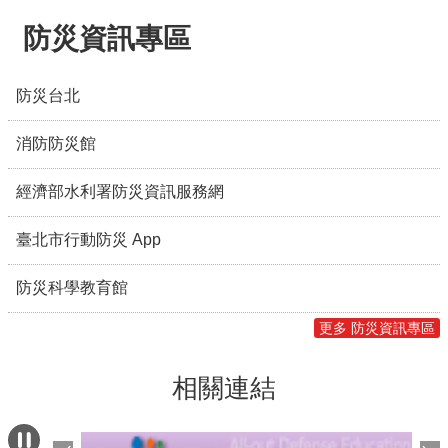
及限量演唱會神秘應援禮，邀請粉絲在
防災資訊專區
追星之餘，也能深度探索臺北，留下最
難忘的應援回憶。 此外，臺北捷運公司
自8月8日至9月8日打造「aespa臺北專
防災台北
屬主題捷運車廂」，以成員形象與演唱
消防防災館
會視覺妝點車內空間，陪伴粉絲一路前
進臺北大巨蛋。演唱會當天，捷運國父
經濟部水利署防災資訊服務網
紀念館站更將於下午5時至晚間10時，
每小時輪播3次歌曲《LEMONADE》，
臺北市行動防災 App
讓MY一踏出捷運，就能提前進入演唱會
氛圍，把臺北的夏夜調成一杯沁涼的
防災科學教育館
「LEMONADE」。 觀傳局預告，8月11
日演唱會當天晚間6時至11時，台北天
更多 防災資訊專區
空塔將亮起「aespa IN TAIPEI」專屬應
援燈光，以城市天際線為舞台，點亮屬
相關連結
於aespa與MY的臺北之夜。大巨蛋周邊
同日也將設置限定打卡點，讓粉絲從場