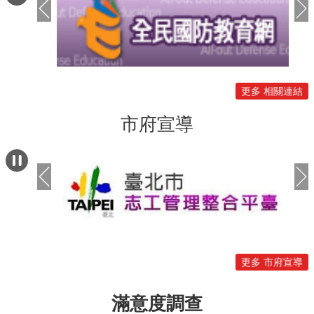
館外一路拍進演唱會現場，要給粉絲們
豐富的追星體驗。 觀傳局邀請粉絲來到
大巨蛋觀賞演出前，搭乘臺北捷運順遊
臺北，循著打卡裝置及集章路線走訪不
同特色街區與景點，在完成應援任務同
更多 相關連結
時，體驗臺北豐富的城市魅力，也藉由
演唱會帶動周邊商圈觀光與消費，讓演
市府宣導
唱會經濟持續發揮效益。臺北市政府推
出「MY 台北 in SYNK」六大官方限定
城市應援。充滿科技感的「曠野鏡面裝
置」，邀請MY穿梭城市與aespa成員合
影。臺北捷運公司打造「aespa臺北專
屬主題捷運車廂」，陪伴粉絲一路前進
臺北大巨蛋。8月8日至14日期間，粉絲
可至捷運中山站、圓山站、市政府站及
更多 市府宣導
西門町遊客中心蒐集四款限定印章。依
活動辦法完成集章任務，就有機會抽中
滿意度調查