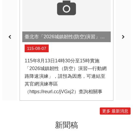
臺北市「2026城鎮韌性(防空)演習」於8月13日(四) 14時30分至15時實施
親密
115-08-07
115
115年8月13日14時30分至15時實施
一、
「2026城鎮韌性（防空）演習—行動網
題，
路降速演練」，請預為因應，可連結至
式，
其官網演練專區
思等
（https://reurl.cc/jVGxj2）查詢相關事
之公
宜。
數6
日、
更多 最新消息
期三
月2
新聞稿