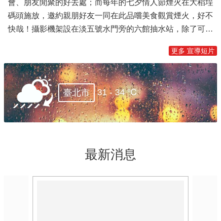
會、朋友閒聚的好去處；而每年的七夕情人節煙火在大稻埕
碼頭施放，邀約親朋好友一同在此品嚐美食觀賞煙火，好不
快哉！攝影機架設在淡五號水門旁的六館抽水站，除了可一
覽大稻埕碼頭景緻，更可以欣賞淡水河在不同時間陽光照射
更多 宣導短片
下的粼粼波光、尤其是落日餘暉照射即將降落在松山機場的
班機上、日落點燈後，貨櫃市集人潮聚集，在輕音樂的伴陪
下與朋友們看著河景、享用美食，此情此景盡顯繁忙都市人
31 - 34 ℃
臺北市
下班後的休閒生活。🎥更多台北即時影像📸
https://travel.taipei/4k-livestream/-掌握台北玩樂資訊👉臺北
旅遊網-https://www.travel.taipei/zh-tw👉台北旅遊網FB- /
taipeitravel 👉台北旅遊網官方IG😊現在玩台北- /
taipeitravel 👉現在玩台北APP-
最新消息
https://www.travel.taipei/zh-tw/app