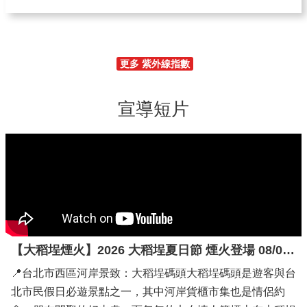
更多 紫外線指數
宣導短片
【大稻埕煙火】2026 大稻埕夏日節 煙火登場 08/05 | 大稻埕碼頭 4K 即時影像
📍台北市西區河岸景致：大稻埕碼頭大稻埕碼頭是遊客與台
北市民假日必遊景點之一，其中河岸貨櫃市集也是情侶約