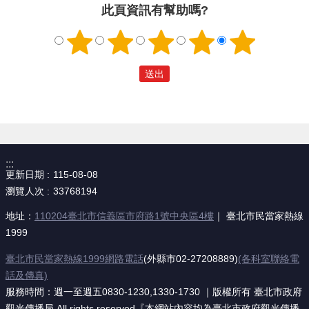
「臺北－首爾經濟艙來回機票」和限量
此頁資訊有幫助嗎?
應援禮。
:::
更新日期
115-08-08
瀏覽人次
33768194
地址：
110204臺北市信義區市府路1號中央區4樓
｜ 臺北市民當家熱線
1999
臺北市民當家熱線1999網路電話
(外縣市02-27208889)
(各科室聯絡電
話及傳真)
服務時間：週一至週五0830-1230,1330-1730 ｜版權所有 臺北市政府
觀光傳播局 All rights reserved『本網站內容均為臺北市政府觀光傳播