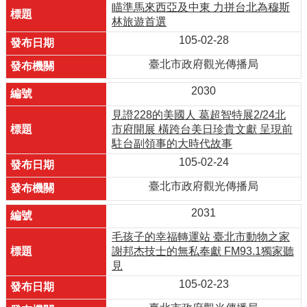
瞄準馬來西亞及中東 力拼台北為穆斯
林旅遊首選
105-02-28
臺北市政府觀光傳播局
2030
見證228的美國人 葛超智特展2/24北
市府開展 橫跨台美日珍貴文獻 呈現前
駐台副領事的大時代故事
105-02-24
臺北市政府觀光傳播局
2031
毛孩子的幸福轉運站 臺北市動物之家
謝邦杰技士的無私奉獻 FM93.1獨家聽
見
105-02-23