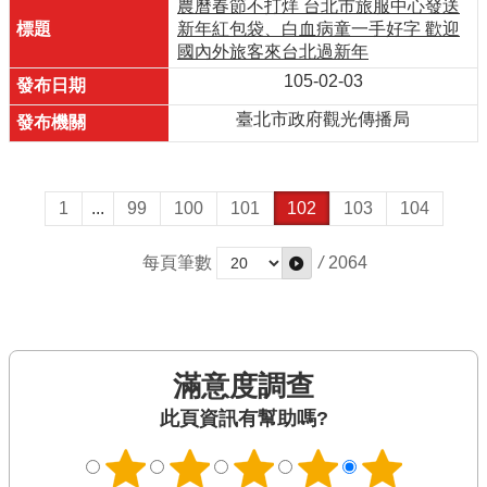
農曆春節不打烊 台北市旅服中心發送
新年紅包袋、白血病童一手好字 歡迎
國內外旅客來台北過新年
105-02-03
臺北市政府觀光傳播局
1
...
99
100
101
102
103
104
每頁筆數
/
2064
滿意度調查
此頁資訊有幫助嗎?