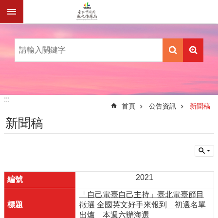
跳到主要內容區塊
:::
:::
首頁
公告資訊
新聞稿
新聞稿
2021
「自己電臺自己主持」臺北電臺節目
徵選 全國英文好手來報到 初選名單
出爐 本週六辦海選