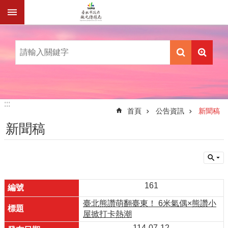
跳到主要內容區塊
:::
:::
首頁
公告資訊
新聞稿
新聞稿
161
臺北熊讚萌翻臺東！ 6米氣偶×熊讚小
屋掀打卡熱潮
114-07-12