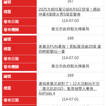
167
2025大稻埕夏日節8月6日登場！繽紛
仲夏4場煙火秀5場音樂會
114-07-03
臺北市政府觀光傳播局
168
來臺北FUN暑假！景點展演逾20場 邀
您輕鬆樂玩一夏
114-07-02
臺北市政府觀光傳播局
169
暑假來臺北就對了！12大活動玩不完
「臺北趴趴GO」集章抽雙人餐券、
AirPods 4
114-07-01