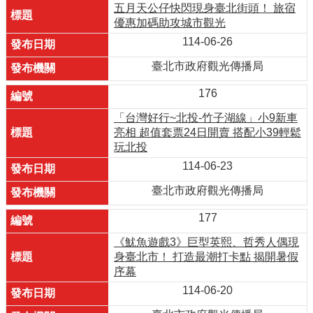
五月天公仔快閃現身臺北街頭！ 旅宿
優惠加碼助攻城市觀光
114-06-26
臺北市政府觀光傳播局
176
「台灣好行~北投-竹子湖線」小9新車
亮相 超值套票24日開賣 搭配小39輕鬆
玩北投
114-06-23
臺北市政府觀光傳播局
177
《魷魚遊戲3》巨型英熙、哲秀人偶現
身臺北市！ 打造最潮打卡點 揭開暑假
序幕
114-06-20