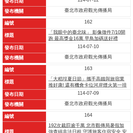
臺北市政府觀光傳播局
162
「我眼中的臺北味」 影像徵件7/10開
跑 最高獎金16萬 早鳥加碼送好禮
114-07-10
臺北市政府觀光傳播局
163
「大稻埕夏日節」攜手高鐵與旅宿業
推好康! 還有機會卡位河岸煙火第一排
114-07-09
臺北市政府觀光傳播局
164
192次裁罰逾千萬 北市觀傳局暑假加
強查緝非法日租 守護旅客住宿安全 安