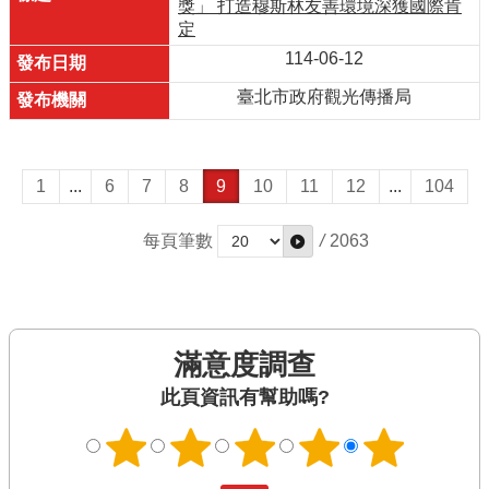
獎」 打造穆斯林友善環境深獲國際肯
定
114-06-12
臺北市政府觀光傳播局
1
...
6
7
8
9
10
11
12
...
104
每頁筆數
/
2063
滿意度調查
此頁資訊有幫助嗎?