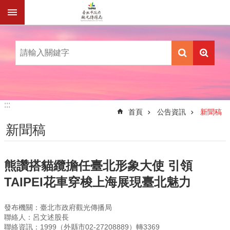
跳到主要內容區塊
:::
:::
首頁
公告資訊
新聞稿
新聞稿
熊讚搭貓纜擔任臺北形象大使 引領
TAIPEI花車穿梭上海展現臺北魅力
發布機關：臺北市政府觀光傳播局
聯絡人：呂文述股長
聯絡資訊：1999（外縣市02-27208889）轉3369