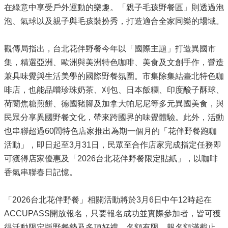
在綠意中享受戶外運動的樂趣。「親子毛孩野餐區」則透過泡
泡、氣球以及親子與毛孩裝扮秀，打造適合全家同樂的場域。
觀傳局指出，台北花伴野餐今年以「國際主題」打造異國市
集，精選亞洲、歐洲與美洲特色咖啡、美食及文創手作，營造
兼具味覺與生活美學的國際野餐氛圍。市集除集結臺北特色咖
啡店，也能品嚐珍珠奶茶、刈包、日本飯糰、印度酸子酥球、
荷蘭焦糖煎餅、德國豬腳及加拿大帕尼尼等多元異國美食，與
民眾分享異國野餐文化，帶來跨國界的味覺體驗。此外，活動
也串聯超過60間特色店家推出為期一個月的「花伴野餐跑咖
活動」，即日起至3月31日，民眾至合作店家完成指定任務即
可獲得店家優惠及「2026台北花伴野餐限定貼紙」，以咖啡
香氣串聯春日記憶。
「2026台北花伴野餐」相關活動將於3月6日中午12時起在
ACCUPASS開放報名，只要報名成功並實際參加者，皆可獲
得活動限定版野餐墊及多項好禮，名額有限，報名額滿截止。