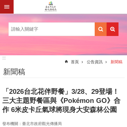
跳到主要內容區塊
:::
:::
首頁
公告資訊
新聞稿
新聞稿
「2026台北花伴野餐」3/28、29登場！
三大主題野餐區與《Pokémon GO》合
作 6米皮卡丘氣球將現身大安森林公園
發布機關：臺北市政府觀光傳播局