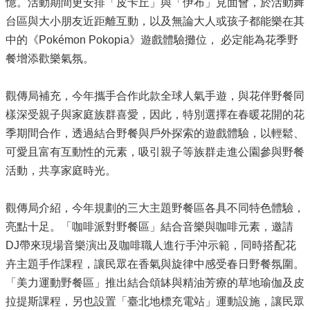
憶。活動期間更安排「皮卡丘」與「伊布」見面會，於活動舞
台區與大小朋友近距離互動，以及無論大人或孩子都能樂在其
中的《Pokémon Pokopia》遊戲體驗攤位， 必定能為花季野
餐增添歡樂氣氛。
觀傳局補充，今年攜手合作此款全球人氣手遊，與花伴野餐同
樣深受親子與家庭族群喜愛，因此，特別選擇在春暖花開的花
季期間合作，透過結合野餐與戶外探索的遊戲體驗，以輕鬆、
可愛且富有互動性的元素，吸引親子等族群走進公園參與野餐
活動，共享家庭時光。
觀傳局介紹，今年規劃的三大主題野餐區各具不同特色體驗，
亮點十足。「咖啡派對野餐區」結合音樂與咖啡元素，邀請
DJ帶來現場音樂演出及咖啡職人進行手沖示範，同時搭配花
卉主題手作課程，讓民眾在香氣與旋律中感受春日野餐氛圍。
「美力運動野餐區」推出結合頌缽與精油芳療的草地瑜伽及皮
拉提斯課程，另也設置「臺北地標充電站」運動設施，讓民眾