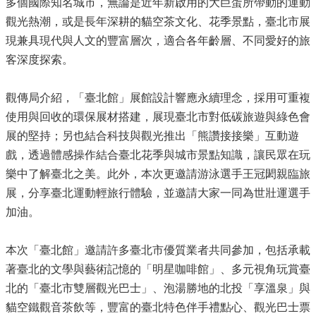
多個國際知名城市，無論是近年新啟用的大巨蛋所帶動的運動
觀光熱潮，或是長年深耕的貓空茶文化、花季景點，臺北市展
現兼具現代與人文的豐富層次，適合各年齡層、不同愛好的旅
客深度探索。
觀傳局介紹，「臺北館」展館設計響應永續理念，採用可重複
使用與回收的環保展材搭建，展現臺北市對低碳旅遊與綠色會
展的堅持；另也結合科技與觀光推出「熊讚接接樂」互動遊
戲，透過體感操作結合臺北花季與城市景點知識，讓民眾在玩
樂中了解臺北之美。此外，本次更邀請游泳選手王冠閎親臨旅
展，分享臺北運動輕旅行體驗，並邀請大家一同為世壯運選手
加油。
本次「臺北館」邀請許多臺北市優質業者共同參加，包括承載
著臺北的文學與藝術記憶的「明星咖啡館」、多元視角玩賞臺
北的「臺北市雙層觀光巴士」、泡湯勝地的北投「享溫泉」與
貓空鐵觀音茶飲等，豐富的臺北特色伴手禮點心、觀光巴士票