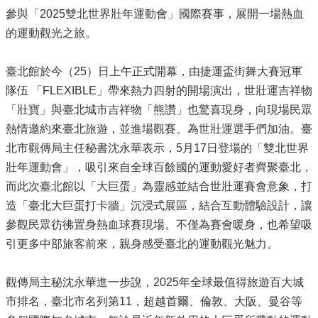
參與「2025雙北世界壯年運動會」國際賽事，展開一場熱血
的運動觀光之旅。
臺北館於今（25）日上午正式開幕，由捷運盃街舞大賽冠軍
隊伍 「FLEXIBLE」帶來熱力四射的開場演出，世壯運吉祥物
「壯寶」與臺北城市吉祥物「熊讚」也驚喜現身，向現場民眾
熱情邀約來臺北旅遊，並進場觀賽、為世壯運選手們加油。臺
北市觀傳局主任秘書沈永華表示，5月17日登場的「雙北世界
壯年運動會」，吸引來自全球百餘國的運動愛好者齊聚臺北，
而此次臺北館以「大巨蛋」為靈感並結合世壯運賽會意象，打
造「臺北大巨蛋打卡牆」沉浸式展區，結合互動體驗設計，讓
參觀民眾彷彿置身熱血球賽現場。不僅為賽會暖身，也希望吸
引更多中部旅客前來，親身感受臺北的運動觀光魅力。
觀傳局主秘沈永華進一步說，2025年全球最值得旅遊百大城
市排名，臺北市名列第11，超越首爾、倫敦、大阪、曼谷等