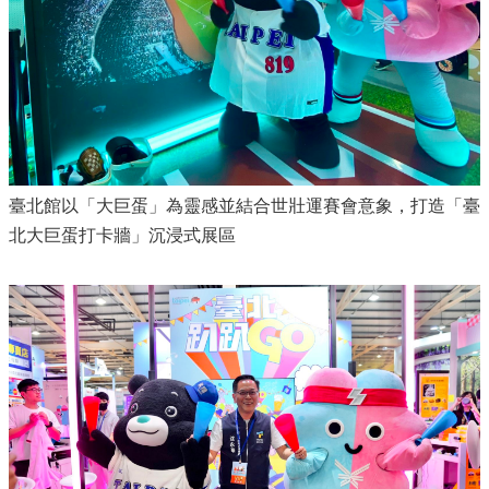
臺北館以「大巨蛋」為靈感並結合世壯運賽會意象，打造「臺
北大巨蛋打卡牆」沉浸式展區