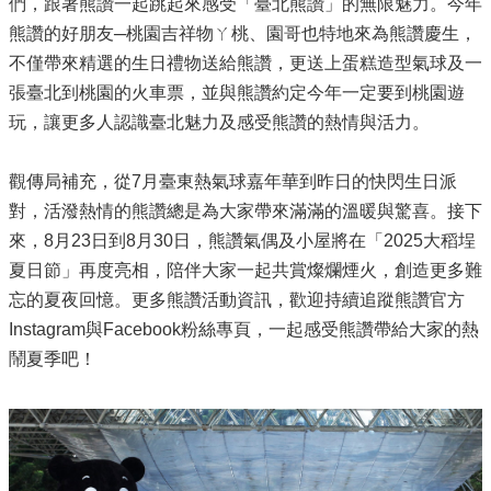
們，跟著熊讚一起跳起來感受「臺北熊讚」的無限魅力。今年
熊讚的好朋友─桃園吉祥物ㄚ桃、園哥也特地來為熊讚慶生，
不僅帶來精選的生日禮物送給熊讚，更送上蛋糕造型氣球及一
張臺北到桃園的火車票，並與熊讚約定今年一定要到桃園遊
玩，讓更多人認識臺北魅力及感受熊讚的熱情與活力。
觀傳局補充，從7月臺東熱氣球嘉年華到昨日的快閃生日派
對，活潑熱情的熊讚總是為大家帶來滿滿的溫暖與驚喜。接下
來，8月23日到8月30日，熊讚氣偶及小屋將在「2025大稻埕
夏日節」再度亮相，陪伴大家一起共賞燦爛煙火，創造更多難
忘的夏夜回憶。更多熊讚活動資訊，歡迎持續追蹤熊讚官方
Instagram與Facebook粉絲專頁，一起感受熊讚帶給大家的熱
鬧夏季吧！