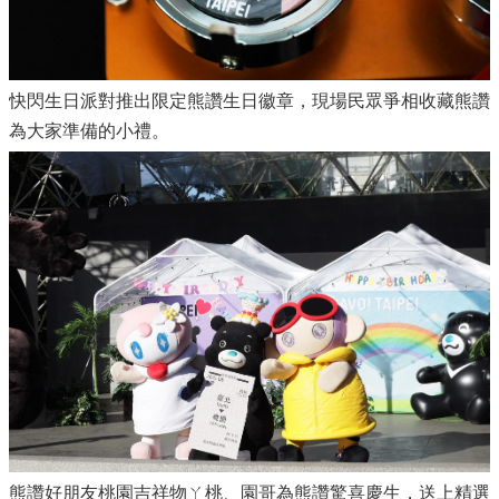
快閃生日派對推出限定熊讚生日徽章，現場民眾爭相收藏熊讚
為大家準備的小禮。
熊讚好朋友桃園吉祥物ㄚ桃、園哥為熊讚驚喜慶生，送上精選