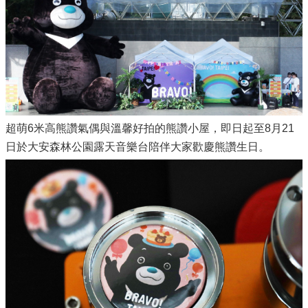
超萌6米高熊讚氣偶與溫馨好拍的熊讚小屋，即日起至8月21
日於大安森林公園露天音樂台陪伴大家歡慶熊讚生日。