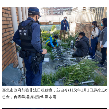
臺北市政府加強非法日租稽查，並自今(115)年1月1日起改1次
怠金，再查獲繼續經營即斷水電