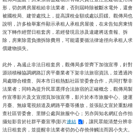
形，切勿將房屋租給非法業者，否則屆時除被斷水電外，還會
被國稅局、建管處找上，提高課稅金額或處以罰鍰。觀傳局也
說明，許多檢舉案件顯示承租人承租房屋後，在未告知房東情
況下轉作經營日租套房，若經發現且涉及違建將送查報、拆
除，房東除需負擔拆除費用，可能還要循法律途徑向承租人求
償建物損失。
此外，為遏止非法日租套房，觀傳局多管齊下加強宣導，針對
源頭積極協調網路訂房平臺業者下架非法旅宿資訊，並透過跨
局處聯合稽查、與本市日租熱點社區管委會合作，共同打擊非
法業者；同時為提升民眾選擇合法旅宿的正確概念，觀傳局製
作宣導影片及文宣摺頁加強宣導，影片於本市旅服中心、捷運
月臺、無線電視頻道及網路平臺等播放，並張貼文宣於重點稽
查社區管委會、里辦公處與旅服中心；另亦與知名網紅合作拍
攝短影音於社群平臺宣導(影片
連結
)，讓民眾能清楚分辨非
法日租套房，並提醒非法業者切勿心存僥倖觸法而因小失大。