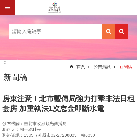
跳到主要內容區塊
:::
:::
首頁
公告資訊
新聞稿
新聞稿
房東注意！北市觀傳局強力打擊非法日租
套房 加重執法1次怠金即斷水電
發布機關：臺北市政府觀光傳播局
聯絡人：闕玉玲科長
聯絡資訊：1999（外縣市02-27208889）轉6899