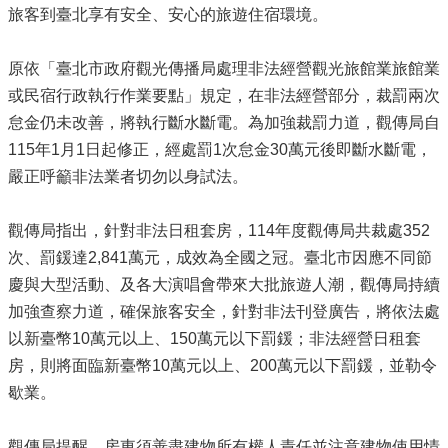
旅客到臺北享有安全、安心的旅遊住宿環境。
原依「臺北市政府觀光傳播局處理非法經營觀光旅館業旅館業
或民宿行政執行作業要點」規定，在非法經營部分，裁罰兩次
怠金仍未改善，將執行斷水斷電。為加強裁罰力道，觀傳局自
115年1月1日起修正，經處罰1次怠金30萬元後即斷水斷電，
嚴正呼籲非法業者切勿以身試法。
觀傳局指出，針對非法日租套房，114年度觀傳局共裁處352
次、罰鍰達2,841萬元，成效為全國之冠。臺北市因應不同節
慶與大型活動、及各大演唱會帶來大批旅遊人潮，觀傳局持續
加強查察力道，確保旅客安全，針對非法刊登廣告，將依法處
以新臺幣10萬元以上、150萬元以下罰鍰；非法經營日租套
房，則將面臨新臺幣10萬元以上、200萬元以下罰鍰，並勒令
歇業。
觀傳局提醒，房東須善盡建物所有權人責任並注意建物使用情