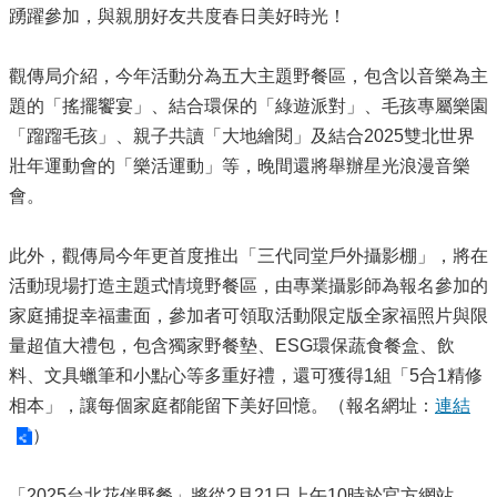
踴躍參加，與親朋好友共度春日美好時光！
觀傳局介紹，今年活動分為五大主題野餐區，包含以音樂為主
題的「搖擺饗宴」、結合環保的「綠遊派對」、毛孩專屬樂園
「蹓蹓毛孩」、親子共讀「大地繪閱」及結合2025雙北世界
壯年運動會的「樂活運動」等，晚間還將舉辦星光浪漫音樂
會。
此外，觀傳局今年更首度推出「三代同堂戶外攝影棚」，將在
活動現場打造主題式情境野餐區，由專業攝影師為報名參加的
家庭捕捉幸福畫面，參加者可領取活動限定版全家福照片與限
量超值大禮包，包含獨家野餐墊、ESG環保蔬食餐盒、飲
料、文具蠟筆和小點心等多重好禮，還可獲得1組「5合1精修
相本」，讓每個家庭都能留下美好回憶。（報名網址：
連結
）
「2025台北花伴野餐」將從2月21日上午10時於官方網站