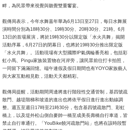
畔，為民眾帶來視覺與聽覺雙重饗宴。
觀傳局表示，今年水舞嘉年華為6月13日至27日，每日水舞展
演時間分別為18時30分、19時30分、20時30分、21時。6月
13日的首場展演，將於19時30分以限定版「水火共舞」揭開
活動序幕，6月27日的閉幕日，也將於19時30分推出限定版
「水火共舞」。活動現場有大型國際IP氣偶輪番亮相，包括彩
虹小馬、Pingu家族裝置物在河岸旁，讓民眾前往打卡拍照，
一同留下滿滿回憶。端午連假及假日期間也有YOYO家族藝人
與大家互動相見歡，活動天天都精彩。
觀傳局提醒，活動期間周邊將進行階段性交通管制，基四號疏
散門、越堤階梯和坡道的進出也將依平假日進行進出動線調
整。週五至週日17時至21時30分，包含基四號疏散門、彩虹
橋上，以及堤外松山側自麥帥一橋至成美長壽橋自行車道，皆
禁止自行車通行。「YouBike饒河疏散門站」也將在該時段暫