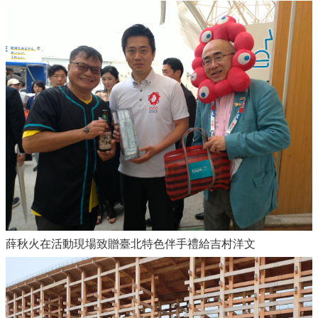
薛秋火在活動現場致贈臺北特色伴手禮給吉村洋文