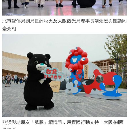
北市觀傳局副局長薛秋火及大阪觀光局理事長溝畑宏與熊讚同
臺亮相
熊讚與老朋友「脈脈」續情誼，用實際行動支持「大阪·關西