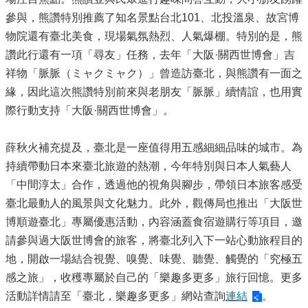
參與，熊讚特別推薦了知名景點台北101、北投溫泉、故宮博
物院還有臺北美食，現場氣氛熱烈、人氣爆棚。特別的是，熊
讚此行還有一項「尋友」任務，去年「大阪·關西世博會」吉
祥物「脈脈（ミャクミャク）」曾造訪臺北，與熊讚有一面之
緣，因此這次熊讚特別前來與老朋友「脈脈」續情誼，也用實
際行動支持「大阪·關西世博會」。
薛秋火補充提及，臺北是一座值得用五感細細品味的城市。為
持續帶動日本來臺北旅遊的熱潮，今年特別與日本人氣藝人
「中間淳太」合作，透過他的視角與腳步，帶領日本旅客感受
臺北最動人的風景與文化魅力。此外，觀傳局也推出「大阪世
博順遊臺北」專屬優惠活動，內容涵蓋食宿遊購行等項目，邀
請參與過大阪世博會的旅客，將臺北列入下一站心動旅程目的
地，開啟一場結合視覺、嗅覺、味覺、聽覺、觸覺的「究極五
感之旅」，收穫專屬於自己的「樂趣多更多」旅行回憶。更多
活動詳情請至「臺北，樂趣多更多」網站查詢
連結
。