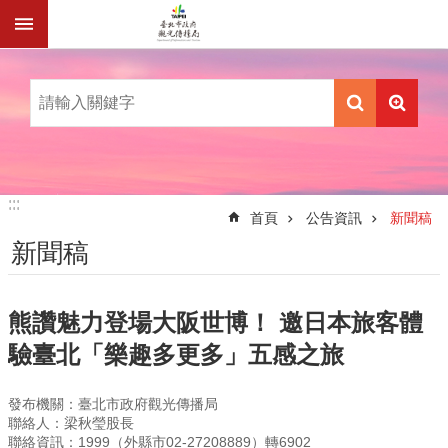
跳到主要內容區塊
:::
:::
首頁
公告資訊
新聞稿
新聞稿
熊讚魅力登場大阪世博！ 邀日本旅客體
驗臺北「樂趣多更多」五感之旅
發布機關：臺北市政府觀光傳播局
聯絡人：梁秋瑩股長
聯絡資訊：1999（外縣市02-27208889）轉6902