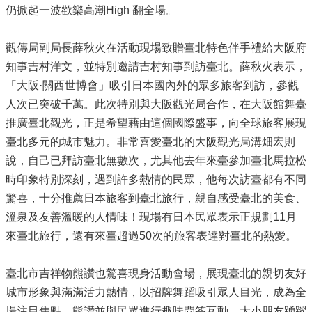
仍掀起一波歡樂高潮High 翻全場。
觀傳局副局長薛秋火在活動現場致贈臺北特色伴手禮給大阪府
知事吉村洋文，並特別邀請吉村知事到訪臺北。薛秋火表示，
「大阪·關西世博會」吸引日本國內外的眾多旅客到訪，參觀
人次已突破千萬。此次特別與大阪觀光局合作，在大阪館舞臺
推廣臺北觀光，正是希望藉由這個國際盛事，向全球旅客展現
臺北多元的城市魅力。非常喜愛臺北的大阪觀光局溝畑宏則
說，自己已拜訪臺北無數次，尤其他去年來臺參加臺北馬拉松
時印象特別深刻，遇到許多熱情的民眾，他每次訪臺都有不同
驚喜，十分推薦日本旅客到臺北旅行，親自感受臺北的美食、
溫泉及友善溫暖的人情味！現場有日本民眾表示正規劃11月
來臺北旅行，還有來臺超過50次的旅客表達對臺北的熱愛。
臺北市吉祥物熊讚也驚喜現身活動會場，展現臺北的親切友好
城市形象與滿滿活力熱情，以招牌舞蹈吸引眾人目光，成為全
場注目焦點。熊讚並與民眾進行趣味問答互動，大小朋友踴躍