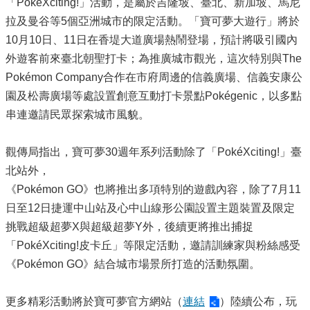
「PokéXciting!」活動，是屬於吉隆坡、臺北、新加坡、馬尼
拉及曼谷等5個亞洲城市的限定活動。「寶可夢大遊行」將於
10月10日、11日在香堤大道廣場熱鬧登場，預計將吸引國內
外遊客前來臺北朝聖打卡；為推廣城市觀光，這次特別與The
Pokémon Company合作在市府周邊的信義廣場、信義安康公
園及松壽廣場等處設置創意互動打卡景點Pokégenic，以多點
串連邀請民眾探索城市風貌。
觀傳局指出，寶可夢30週年系列活動除了「PokéXciting!」臺
北站外，
《Pokémon GO》也將推出多項特別的遊戲內容，除了7月11
日至12日捷運中山站及心中山線形公園設置主題裝置及限定
挑戰超級超夢X與超級超夢Y外，後續更將推出捕捉
「PokéXciting!皮卡丘」等限定活動，邀請訓練家與粉絲感受
《Pokémon GO》結合城市場景所打造的活動氛圍。
更多精彩活動將於寶可夢官方網站（
連結
）陸續公布，玩