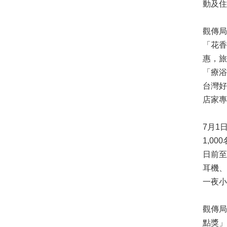
動及住
觀傳局
「花香
惠，旅
「療浴
台灣好
店家專
7月1
1,0
日前至
耳機、
一夜小
觀傳
點獎」