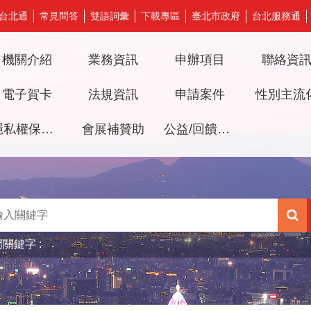
台北通
常見問答
雙語詞彙
下載專區
臺北市政府
台北服務通
機關介紹
業務資訊
申辦項目
聯絡資
電子賀卡
法規資訊
申請案件
性別主流
隱私權保護及資訊安全政策
會展補贊助
公益/回饋檔期審議專區
門關鍵字