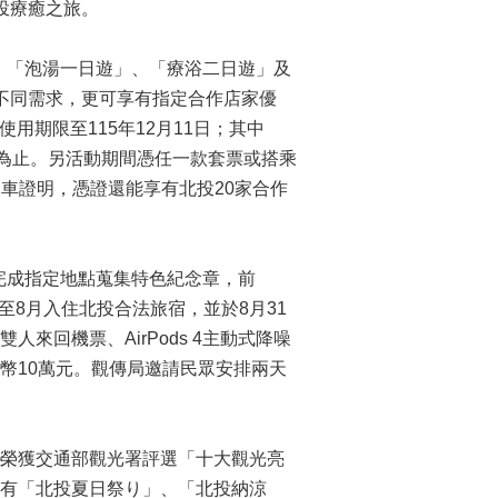
投療癒之旅。
」、「泡湯一日遊」、「療浴二日遊」及
不同需求，更可享有指定合作店家優
用期限至115年12月11日；其中
完為止。另活動期間憑任一款套票或搭乘
乘車證明，憑證還能享有北投20家合作
完成指定地點蒐集特色紀念章，前
月至8月入住北投合法旅宿，並於8月31
回機票、AirPods 4主動式降噪
幣10萬元。觀傳局邀請民眾安排兩天
，榮獲交通部觀光署評選「十大觀光亮
有「北投夏日祭り」、「北投納涼