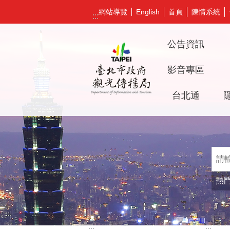
跳到主要內容區塊
網站導覽
首頁
陳情系統
English
:::
公告資訊
影音專區
台北通
熱
:::
:::