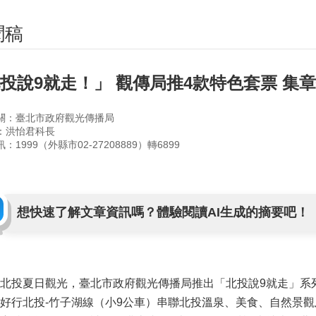
聞稿
投說9就走！」 觀傳局推4款特色套票 集
關：臺北市政府觀光傳播局
：洪怡君科長
：1999（外縣市02-27208889）轉6899
想快速了解文章資訊嗎？體驗閱讀AI生成的摘要吧！
北投夏日觀光，臺北市政府觀光傳播局推出「北投說9就走」系列
好行北投-竹子湖線（小9公車）串聯北投溫泉、美食、自然景