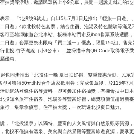
宿抽獎等活動，邀請民眾搭上小9公車，展開一趟說走就走的北
表示，「北投說9就走」自115年7月1日起推出「輕旅一日遊
二日遊」4款北投特色套票，結合住宿、泡湯及特色體驗等滿足
客可至雄獅旅遊台北車站、板橋車站門市及ibon售票系統選購，使
二日遊」套票更祭出限時「買二送一」優惠，限量150組、售
行北投-竹子湖線（小9公車），並掃描車內QR Code取得電子
屬優惠。
日起也同步推出「北投住一晚 夏日抽好禮」雙重優惠活動。民眾
00名即可獲得50元北投合作店家抵用券；完成集章後，於115年7
活動網站登錄住宿等資料，即可參加住宿抽獎，有機會抽中日本雙人來
北投知名旅宿住宿券、泡湯券等豐富好禮，總獎項價值超過新臺
旅行，集章拿優惠、住宿抽大獎，一次玩遍北投夏日魅力。
局說，「北投溫泉」以獨特、豐富的人文風情與自然景觀等資源
，北投不僅擁有溫泉、美食與自然景觀等豐富旅遊資源，夏季更