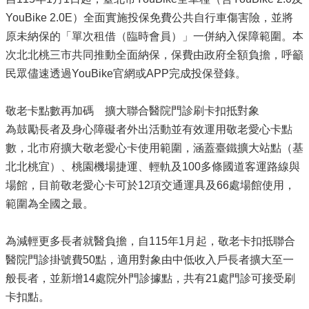
YouBike 2.0E）全面實施投保免費公共自行車傷害險，並將
原未納保的「單次租借（臨時會員）」一併納入保障範圍。本
次北北桃三市共同推動全面納保，保費由政府全額負擔，呼籲
民眾儘速透過YouBike官網或APP完成投保登錄。
敬老卡點數再加碼 擴大聯合醫院門診刷卡扣抵對象
為鼓勵長者及身心障礙者外出活動並有效運用敬老愛心卡點
數，北市府擴大敬老愛心卡使用範圍，涵蓋臺鐵擴大站點（基
北北桃宜）、桃園機場捷運、輕軌及100多條國道客運路線與
場館，目前敬老愛心卡可於12項交通運具及66處場館使用，
範圍為全國之最。
為減輕更多長者就醫負擔，自115年1月起，敬老卡扣抵聯合
醫院門診掛號費50點，適用對象由中低收入戶長者擴大至一
般長者，並新增14處院外門診據點，共有21處門診可接受刷
卡扣點。