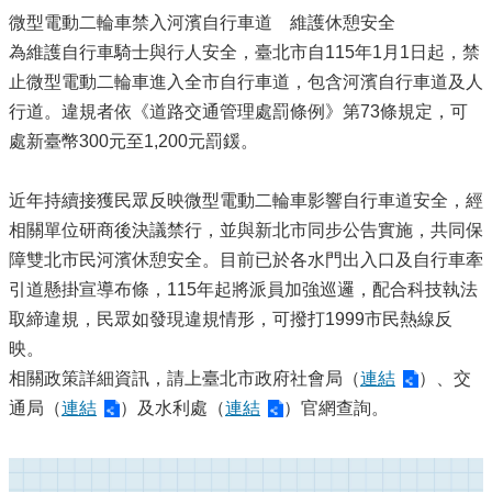
微型電動二輪車禁入河濱自行車道 維護休憩安全
為維護自行車騎士與行人安全，臺北市自115年1月1日起，禁
止微型電動二輪車進入全市自行車道，包含河濱自行車道及人
行道。違規者依《道路交通管理處罰條例》第73條規定，可
處新臺幣300元至1,200元罰鍰。
近年持續接獲民眾反映微型電動二輪車影響自行車道安全，經
相關單位研商後決議禁行，並與新北市同步公告實施，共同保
障雙北市民河濱休憩安全。目前已於各水門出入口及自行車牽
引道懸掛宣導布條，115年起將派員加強巡邏，配合科技執法
取締違規，民眾如發現違規情形，可撥打1999市民熱線反
映。
相關政策詳細資訊，請上臺北市政府社會局（
連結
）、交
通局（
連結
）及水利處（
連結
）官網查詢。