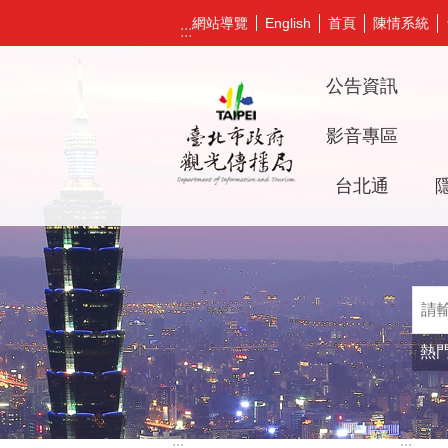
跳到主要內容區塊
網站導覽
首頁
陳情系統
English
:::
公告資訊
影音專區
台北通
熱
:::
:::