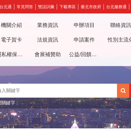
台北通
常見問答
雙語詞彙
下載專區
臺北市政府
台北服務通
機關介紹
業務資訊
申辦項目
聯絡資
電子賀卡
法規資訊
申請案件
性別主流
隱私權保護及資訊安全政策
會展補贊助
公益/回饋檔期審議專區
門關鍵字