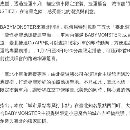
市應援，透過捷運車廂、貓空纜車限定塗裝、捷運播音、城市熱
NSTIEZ）在追星之餘，感受臺北的潮流與創意。
BABYMONSTER來臺北開唱，觀傳局特別規劃了五大「臺北
「寶怪專屬應援捷運車廂」，車廂內佈滿 BABYMONSTER 
道，臺北捷運Go APP也可以查詢限定列車的即時動向，方便
運站專屬廣播」，1月2日至3日每20分鐘限定播放，可聽到3首B
前往演唱會的路途增添驚喜。
，「臺北小巨蛋應援專區」由北捷遊憩公司在演唱會主場館周邊
海應援樹，打造專屬粉絲的拍照應援聖地。不只如此，臺北地標
限定塗裝車廂，讓粉絲在空中俯瞰臺北美景的同時，與心愛的偶
指出，本次「城市景點專屬打卡點」在臺北知名景點西門町、大
合BABYMONSTER主視覺與限定小惡魔角的城市吉祥物熊讚
創造與臺北的獨家回憶。