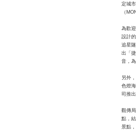
定城
（MO
為歡迎
設計的
追星隧
出「捷
音，為
另外
色燈
司推出
觀傳局
點，結
景點，