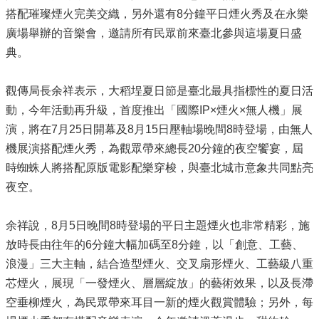
搭配璀璨煙火完美交織，另外還有8分鐘平日煙火秀及在永樂
廣場舉辦的音樂會，邀請所有民眾前來臺北參與這場夏日盛
典。
觀傳局長余祥表示，大稻埕夏日節是臺北最具指標性的夏日活
動，今年活動再升級，首度推出「國際IP×煙火×無人機」展
演，將在7月25日開幕及8月15日壓軸場晚間8時登場，由無人
機展演搭配煙火秀，為觀眾帶來總長20分鐘的夜空饗宴，屆
時蜘蛛人將搭配原版電影配樂穿梭，與臺北城市意象共同點亮
夜空。
余祥說，8月5日晚間8時登場的平日主題煙火也非常精彩，施
放時長由往年的6分鐘大幅加碼至8分鐘，以「創意、工藝、
浪漫」三大主軸，結合造型煙火、交叉扇形煙火、工藝級八重
芯煙火，展現「一發煙火、層層綻放」的藝術效果，以及長滯
空垂柳煙火，為民眾帶來耳目一新的煙火觀賞體驗；另外，每