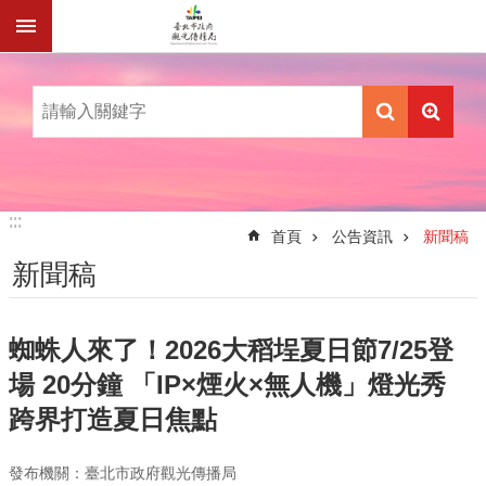
跳到主要內容區塊
:::
:::
首頁
公告資訊
新聞稿
新聞稿
蜘蛛人來了！2026大稻埕夏日節7/25登
場 20分鐘 「IP×煙火×無人機」燈光秀
跨界打造夏日焦點
發布機關：臺北市政府觀光傳播局