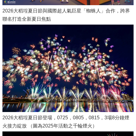
2026大稻埕夏日節與國際超人氣巨星「蜘蛛人」合作，跨界
聯名打造全新夏日焦點
2026大稻埕夏日節登場，0725，0805，0815，3場8分鐘煙
火接力綻放 （圖為2025年活動之千輪煙火）