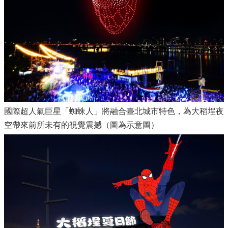
國際超人氣巨星「蜘蛛人」將融合臺北城市特色，為大稻埕夜
空帶來前所未有的視覺震撼（圖為示意圖）