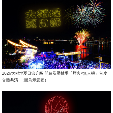
2026大稻埕夏日節升級 開幕及壓軸場「煙火×無人機」首度
合體共演 （圖為示意圖）