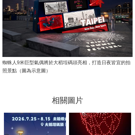
蜘蛛人9米巨型氣偶將於大稻埕碼頭亮相，打造日夜皆宜的拍
照景點（圖為示意圖）
相關圖片