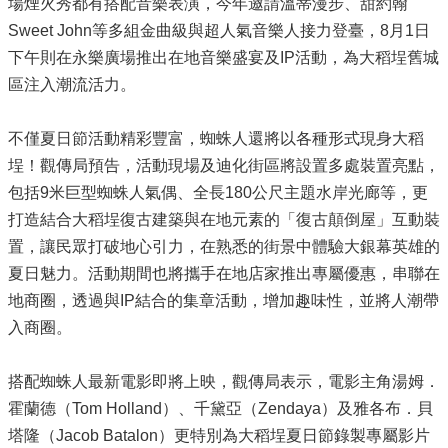
場煙火秀都有搭配音樂表演，今年邀請溫蒂漫步、甜約翰
Sweet John等多組金曲級與超人氣音樂人接力登臺，8月1日
下午則在永樂廣場推出在地音樂盛宴及IP活動，為大稻埕舊城
區注入潮流活力。
不僅夏日節活動精彩豐富，蜘蛛人還將以各種形式現身大稻
埕！觀傳局預告，活動現場及迪化街區將設置多處裝置亮點，
包括9米巨型蜘蛛人氣偶、全長180公尺主題水岸光廊等，更
打造結合大稻埕復古建築與在地元素的「復古顛倒屋」互動裝
置，讓民眾打破地心引力，在熟悉的街景中體驗大銀幕英雄的
夏日魅力。活動期間也將攜手在地店家推出專屬優惠，串聯在
地商圈，透過與IP結合的集章活動，增加趣味性，並將人潮帶
入商圈。
搭配蜘蛛人最新電影即將上映，觀傳局表示，電影主角湯姆．
霍蘭德（Tom Holland）、千黛亞（Zendaya）及雅各布．貝
塔隆（Jacob Batalon）更特別為大稻埕夏日節錄製專屬影片