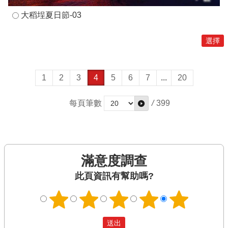
大稻埕夏日節-03
1
2
3
4
5
6
7
...
20
每頁筆數
/
399
滿意度調查
此頁資訊有幫助嗎?