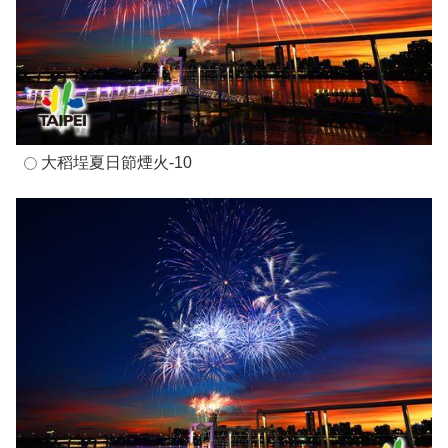
大稻埕夏日節煙火-10