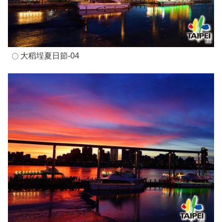
大稻埕夏日節-04