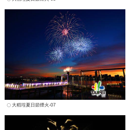
大稻埕夏日節煙火-07