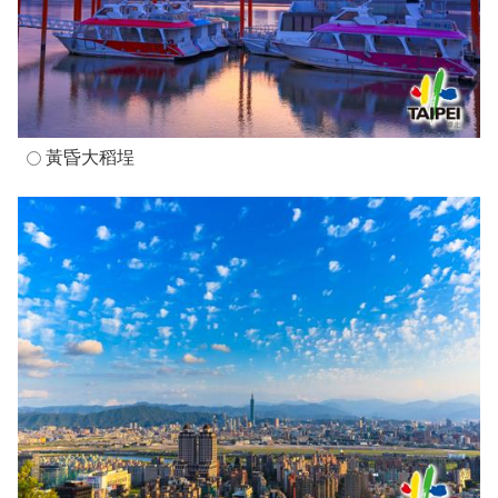
黃昏大稻埕