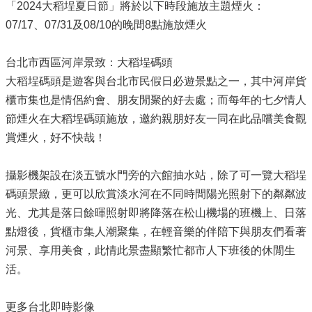
「2024大稻埕夏日節」將於以下時段施放主題煙火：
07/17、07/31及08/10的晚間8點施放煙火
台北市西區河岸景致：大稻埕碼頭
大稻埕碼頭是遊客與台北市民假日必遊景點之一，其中河岸貨
櫃市集也是情侶約會、朋友閒聚的好去處；而每年的七夕情人
節煙火在大稻埕碼頭施放，邀約親朋好友一同在此品嚐美食觀
賞煙火，好不快哉！
攝影機架設在淡五號水門旁的六館抽水站，除了可一覽大稻埕
碼頭景緻，更可以欣賞淡水河在不同時間陽光照射下的粼粼波
光、尤其是落日餘暉照射即將降落在松山機場的班機上、日落
點燈後，貨櫃市集人潮聚集，在輕音樂的伴陪下與朋友們看著
河景、享用美食，此情此景盡顯繁忙都市人下班後的休閒生
活。
更多台北即時影像