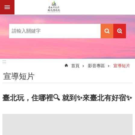
跳到主要內容區塊
:::
:::
首頁
影音專區
宣導短片
宣導短片
臺北玩，住哪裡🔍 就到✨來臺北有好宿✨