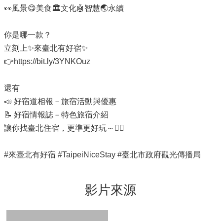
👀風景😋美食🏛️文化🤖智慧🌏永續
你是哪一款？
立刻上✨來臺北有好宿✨
👉https://bit.ly/3YNKOuz
還有
📣 好宿道相報－旅宿活動與優惠
📝 好宿情報誌－特色旅宿介紹
讓你找臺北住宿，更準更好玩～🤸‍♀️
#來臺北有好宿 #TaipeiNiceStay #臺北市政府觀光傳播局
影片來源