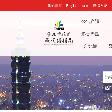
跳到主要內容區塊
網站導覽
首頁
陳情系統
English
:::
公告資訊
影音專區
台北通
熱
:::
:::