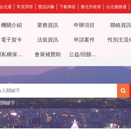
台北通
常見問答
雙語詞彙
下載專區
臺北市政府
台北服務通
機關介紹
業務資訊
申辦項目
聯絡資
電子賀卡
法規資訊
申請案件
性別主流
隱私權保護及資訊安全政策
會展補贊助
公益/回饋檔期審議專區
門關鍵字