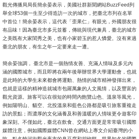
觀光傳播局局長簡余晏表示，美國社群新聞網站BuzzFeed列
舉全球53個一生至少得造訪一次的城市，把臺北市列在名單
中首位！簡余晏表示，這代表「歪果仁」有眼光，外國朋友很
有品味！因為臺北市多元並蓄，傳統與現代兼具，臺北的城市
之美既有大家閨秀之美，也有小家碧玉的惹人憐愛。沒有來過
臺北的朋友，有生之年一定要來走一遭。
簡余晏強調， 臺北市是一個熱情友善、充滿人情味及多元內
涵的國際城市，而且即將在兩年後舉辦世界大學運動會，也就
是此時的大學生未來都會將運動、熱情的城市精神發揮出來，
也就是這樣的精神造就城市包羅萬象的人文風情，以及豐富的
觀光資源。旅客可以在很短的時間內飽覽山色、溫泉等風光，
例如陽明山、貓空、北投溫泉和藍色公路都是吸引旅客重複走
訪的景點；而濃厚的文化涵養及和善溫暖的人情味更令遊客印
象深刻。不僅如此，臺北在飲食、交通方面更是常常吸引國際
媒體注意，例如國際媒體CNN曾在網站上專文介紹臺灣的小
吃，點名饒河街觀光夜市的臭豆腐和胡椒餅、世界知名的國際