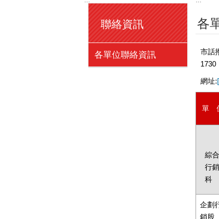
各
聯絡資訊
市話撥
各單位聯絡資訊
1730
網址:
單 
綜
行
科
企劃
銷股