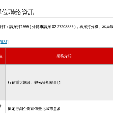
單位聯絡資訊
打：請撥打1999 ( 外縣市請撥 02-27208889 )，再撥打分機。本局服務
[連結]
位
業務介紹
合
行銷重大施政、觀光等相關事項
銷
行
擬定行銷企劃宣傳臺北城市意象