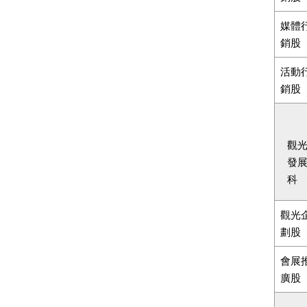
媒體
銷股
活動
銷股
觀
發
科
觀光
劃股
會展
廣股