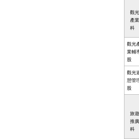
觀
產
科
觀光
業輔
股
觀光
憩管
股
旅
推
科