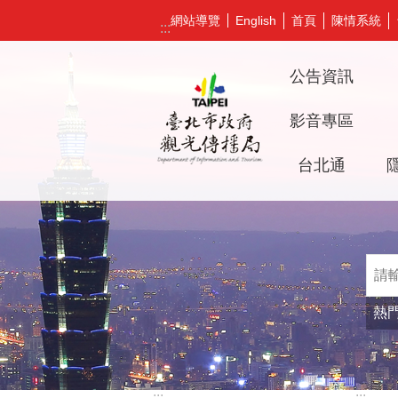
跳到主要內容區塊
網站導覽
首頁
陳情系統
English
:::
公告資訊
影音專區
台北通
熱
:::
:::