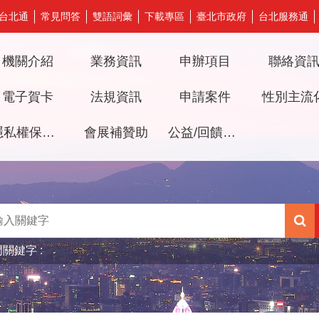
台北通
常見問答
雙語詞彙
下載專區
臺北市政府
台北服務通
機關介紹
業務資訊
申辦項目
聯絡資
電子賀卡
法規資訊
申請案件
性別主流
隱私權保護及資訊安全政策
會展補贊助
公益/回饋檔期審議專區
門關鍵字