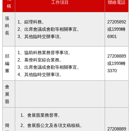
工作項目
聯絡電話
稱
張
1、綜理科務。
27205892
科
2、出席會議或會勘等相關事宜。
或1999轉
長
3、其他臨時交辦事項。
6901
1、協助科務業務督導事項。
邱
27208889
2、幕僚科室綜合業務。
編
或1999轉
3、出席會議或會勘等相關事宜。
審
3370
4、其他臨時交辦事項。
會
展
股
1、會展股業務督導。
簡
2、會展股公文及各項文稿核稿。
27208889