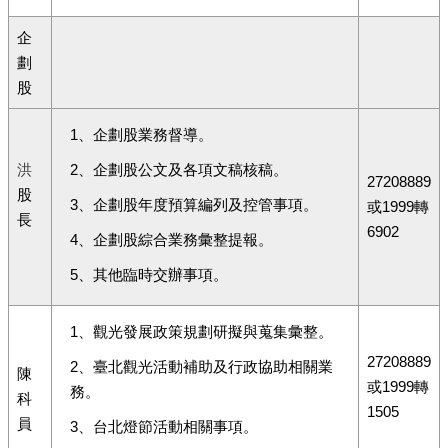
企
劃
股
1、企劃股業務督導。
洪
2、企劃股公文及各項文稿核稿。
27208889
股
3、企劃股年度預算編列及控管事項。
或1999轉
長
6902
4、企劃股綜合業務彙整提報。
5、其他臨時交辦事項。
1、觀光發展政策規劃研擬與蒐集彙整。
27208889
2、臺北觀光活動補助及行政協助相關業
陳
或1999轉
務。
科
1505
員
3、台北燈節活動相關事項。