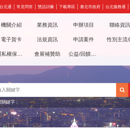
台北通
常見問答
雙語詞彙
下載專區
臺北市政府
台北服務通
機關介紹
業務資訊
申辦項目
聯絡資
電子賀卡
法規資訊
申請案件
性別主流
隱私權保護及資訊安全政策
會展補贊助
公益/回饋檔期審議專區
門關鍵字