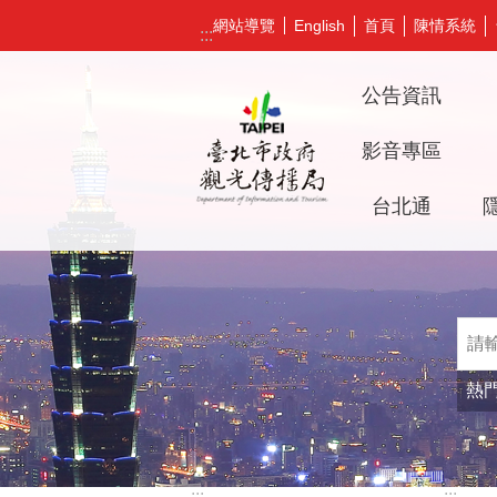
跳到主要內容區塊
網站導覽
首頁
陳情系統
English
:::
公告資訊
影音專區
台北通
熱
:::
:::