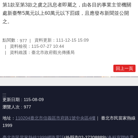
第1款至第3款之虞之訊息者即屬之，由各目的事業主管機關
處新臺幣5萬元以上60萬元以下罰鍰，且應發布新聞並公開
之。
點閱數：
資料更新：111-12-15 15:09
977
資料檢視：115-07-27 10:44
資料維護：臺北市政府觀光傳播局
回上一頁
:::
更新日期
115-08-09
瀏覽人次
977
地址：
110204臺北市信義區市府路1號中央區4樓
｜ 臺北市民當家熱線
1999
臺北市民當家熱線1999網路電話
(外縣市02-27208889)
(各科室聯絡電