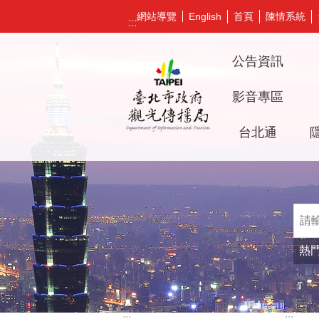
跳到主要內容區塊
網站導覽
首頁
陳情系統
English
:::
公告資訊
影音專區
台北通
熱
:::
:::