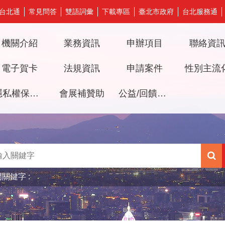
台北通
常見問答
雙語詞彙
下載專區
臺北市政府
台北服務通
機關介紹
業務資訊
申辦項目
聯絡資
電子賀卡
法規資訊
申請案件
性別主流
隱私權保護及資訊安全政策
會展補贊助
公益/回饋檔期審議專區
門關鍵字