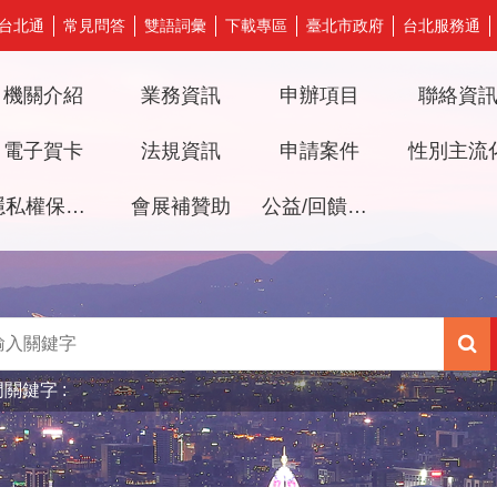
台北通
常見問答
雙語詞彙
下載專區
臺北市政府
台北服務通
機關介紹
業務資訊
申辦項目
聯絡資
電子賀卡
法規資訊
申請案件
性別主流
隱私權保護及資訊安全政策
會展補贊助
公益/回饋檔期審議專區
門關鍵字