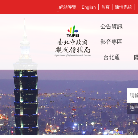
跳到主要內容區塊
網站導覽
首頁
陳情系統
English
:::
公告資訊
影音專區
台北通
熱
:::
:::