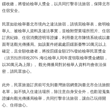
鍰收繳，將發給檢舉人獎金，以共同打擊非法旅宿，保障北市
住宿安全。
民眾如欲檢舉臺北市境內之違法旅宿，請填寫檢舉表，敘明檢
舉人、被檢舉人資料及違法事實，並檢附營業場所照片、住宿
訂房紀錄、住宿消費證明等證據，利用臺北市陳情系統或以書
面寄送觀光傳播局。如該案件經裁處罰鍰新臺幣10萬元以上
確定，且全額收繳者，將按罰鍰金額15%發給檢舉民眾獎金
（
須另扣所得稅20%
;每位檢舉人同年度領取檢舉獎金總額，
以30萬元為上限）。觀光傳播局對於檢舉人資料均會依法保
密，請民眾放心。
此外，民眾旅遊訂房前可先到臺灣旅宿網查詢臺北市合法旅館
名單，如不慎入住違法場所，除注意自身安全外，也歡迎蒐集
證據向觀光傳播局檢舉，共同打擊非法旅宿，讓自己玩得開
心、住得放心。