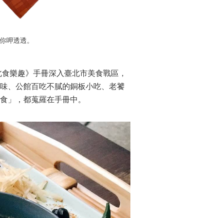
帶你呷透透。
北食樂趣》手冊深入臺北市美食戰區，
滋味、公館百吃不膩的銅板小吃、老饕
食」，都蒐羅在手冊中。