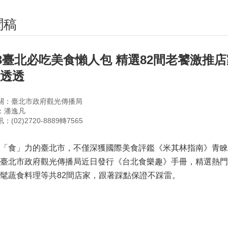
聞稿
23臺北必吃美食懶人包 精選82間老饕激推
透透
關：臺北市政府觀光傳播局
：潘逸凡
(02)2720-8889轉7565
好「食」力的臺北市，不僅深獲國際美食評鑑《米其林指南》青
臺北市政府觀光傳播局近日發行《台北食樂趣》手冊，精選熱門
髦蔬食料理等共82間店家，跟著踩點保證不踩雷。