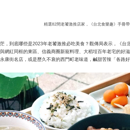
精選82間老饕激推店家，《台北食樂趣》手冊
茫，到底哪些是2023年老饕激推必吃美食？觀傳局表示，《台
是與網紅同框的東區、信義商圈新寵料理、大稻埕百年老宅的好
永康街名店，或是歷久不衰的西門町老味道，鹹甜苦辣「各路好