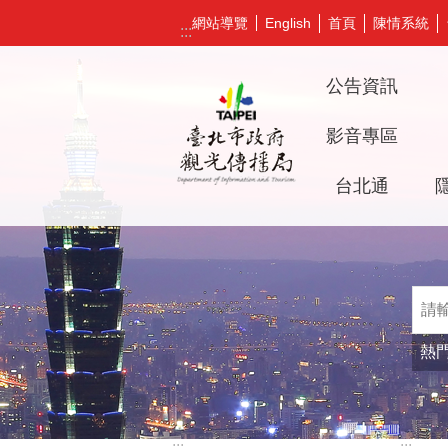
跳到主要內容區塊
網站導覽
首頁
陳情系統
English
:::
公告資訊
影音專區
台北通
熱
:::
:::