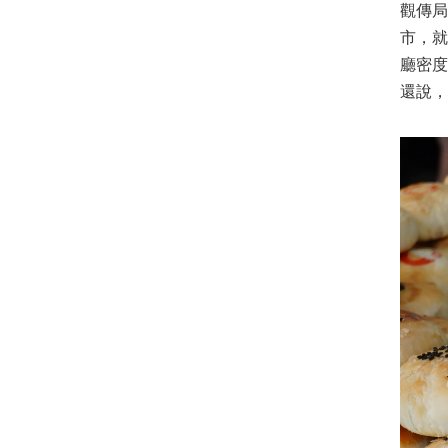
觀傳局
市，
廳密
還說，