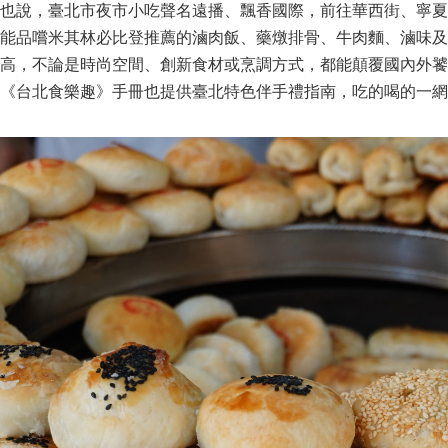
也說，臺北市夜市小吃聲名遠播、飄香國際，前往華西街、寧夏
就能品嚐米其林必比登推薦的滷肉飯、藥燉排骨、牛肉麵、滷味
度高，不論是時尚空間、創新食材或烹調方式，都能顛覆國內外
《台北食樂趣》手冊也提供臺北特色伴手禮指南，吃的喝的一