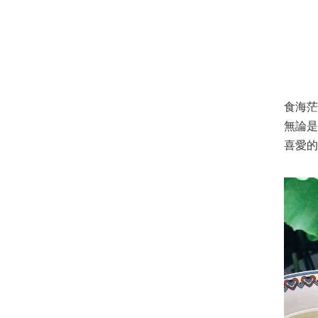
食海茫
無論
喜愛的