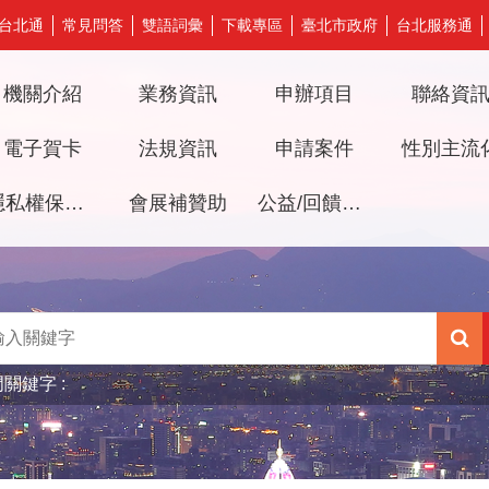
台北通
常見問答
雙語詞彙
下載專區
臺北市政府
台北服務通
機關介紹
業務資訊
申辦項目
聯絡資
電子賀卡
法規資訊
申請案件
性別主流
隱私權保護及資訊安全政策
會展補贊助
公益/回饋檔期審議專區
門關鍵字