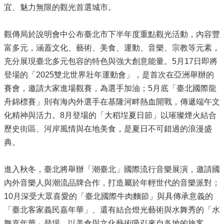
宜、魅力無限的觀光首選城市。
觀傳局於說明會中公布臺北市下半年度重點觀光活動，內容豐
富多元，涵蓋文化、藝術、美食、運動、音樂、宗教等元素，
充分展現臺北多元包容的特色與強大創意能量。5月17日即將
登場的「2025雙北世界壯年運動會」，是首次在亞洲舉辦的
賽會，邀請大家進場觀賽，為選手加油；5月底「臺北國際龍
舟錦標賽」則有海內外選手在基隆河畔熱血開戰，傳遞端午文
化精神與活力。8月登場的「大稻埕夏日節」以璀璨煙火結合
歷史街區、河岸風情與在地美食，是夏日不可錯過的浪漫盛
典。
進入秋冬，臺北將舉辦「潮臺北」國際流行音樂展演，邀請國
內外音樂人與潮流品牌合作，打造屬於年輕世代的音樂派對；
10月深受大眾喜愛的「臺北國際牛肉麵節」與具傳承意義的
「臺北客家義民嘉年華」、還有結合燈光藝術與水舞秀的「水
舞嘉年華」登場，以美食與文化藝術吸引來自各地的旅客。