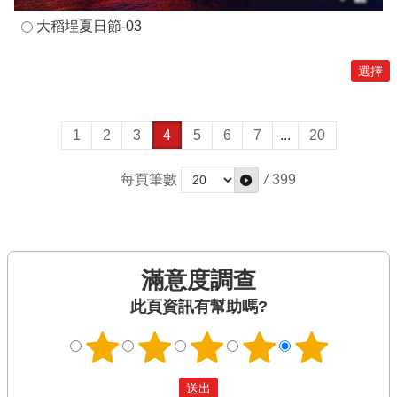
大稻埕夏日節-03
1
2
3
4
5
6
7
...
20
每頁筆數
/
399
滿意度調查
此頁資訊有幫助嗎?