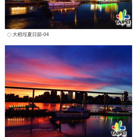
大稻埕夏日節-04