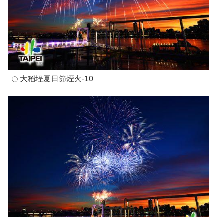
大稻埕夏日節煙火-10