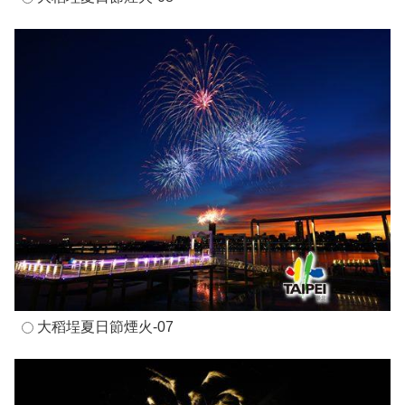
大稻埕夏日節煙火-07