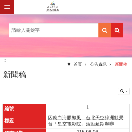
跳到主要內容區塊
:::
:::
首頁
公告資訊
新聞稿
新聞稿
1
因應白海豚颱風 台北天空綠洲觀景
台「星空電影院」活動延期舉辦
115-08-06