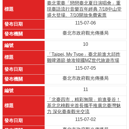
臺北電臺「戀戀臺北夏日演唱會」重
現臺語流行音樂百年經典 7/18中山堂
盛大登場、7/10開放免費索票
115-07-06
臺北市政府觀光傳播局
10
「Taipei, My Type」臺北前進大邱炸
雞啤酒節 搶攻韓國MZ世代旅遊市場
115-07-05
臺北市政府觀光傳播局
11
「北臺四市，精彩無限」前進曼谷！
基北北桃觀光首長攜手推廣北臺灣魅
力 深化臺泰觀光交流
115-07-02