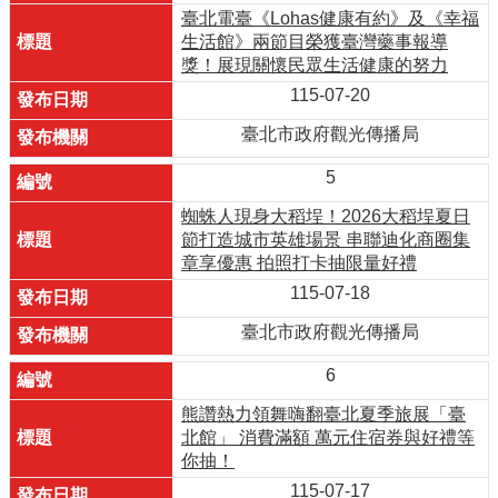
臺北電臺《Lohas健康有約》及《幸福
生活館》兩節目榮獲臺灣藥事報導
獎！展現關懷民眾生活健康的努力
115-07-20
臺北市政府觀光傳播局
5
蜘蛛人現身大稻埕！2026大稻埕夏日
節打造城市英雄場景 串聯迪化商圈集
章享優惠 拍照打卡抽限量好禮
115-07-18
臺北市政府觀光傳播局
6
熊讚熱力領舞嗨翻臺北夏季旅展「臺
北館」 消費滿額 萬元住宿券與好禮等
你抽！
115-07-17