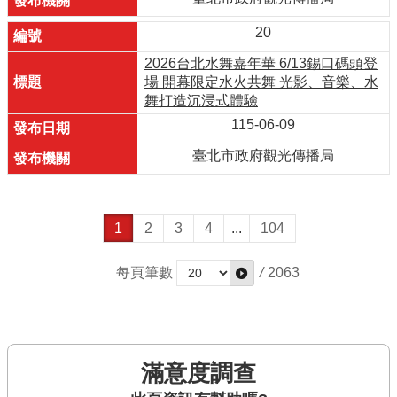
20
2026台北水舞嘉年華 6/13錫口碼頭登
場 開幕限定水火共舞 光影、音樂、水
舞打造沉浸式體驗
115-06-09
臺北市政府觀光傳播局
1
2
3
4
...
104
每頁筆數
/
2063
滿意度調查