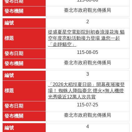
臺北市政府觀光傳播局
2
從盛夏星空電影院到初春浪漫花海 貓
空年度亮點活動接力登場 邀您一起
「走靜貓空」
115-08-05
臺北市政府觀光傳播局
3
「2026大稻埕夏日節」開幕夜璀璨登
場！ 蜘蛛人降臨臺北 煙火×無人機燈
光秀吸近12萬人次共賞
115-07-25
臺北市政府觀光傳播局
4