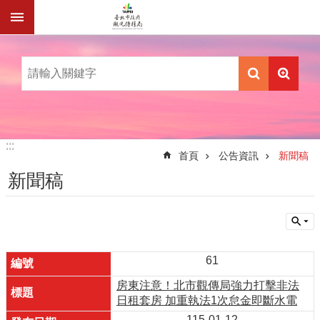
跳到主要內容區塊
:::
:::
首頁
公告資訊
新聞稿
新聞稿
61
房東注意！北市觀傳局強力打擊非法
日租套房 加重執法1次怠金即斷水電
115-01-12