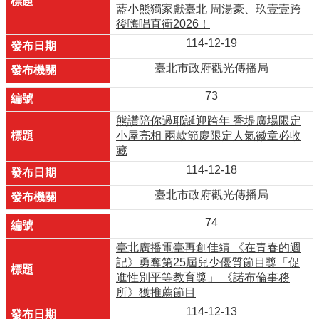
藍小熊獨家獻臺北 周湯豪、玖壹壹跨
後嗨唱直衝2026！
114-12-19
臺北市政府觀光傳播局
73
熊讚陪你過耶誕迎跨年 香堤廣場限定
小屋亮相 兩款節慶限定人氣徽章必收
藏
114-12-18
臺北市政府觀光傳播局
74
臺北廣播電臺再創佳績 《在青春的週
記》勇奪第25屆兒少優質節目獎「促
進性別平等教育獎」 《諾布倫事務
所》獲推薦節目
114-12-13