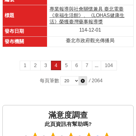
專業報導與社會關懷兼具 臺北電臺
《幸福生活館》、《LOHAS健康生
活》榮獲臺灣藥事報導獎
114-12-01
臺北市政府觀光傳播局
1
2
3
4
5
6
7
...
104
每頁筆數
/
2064
滿意度調查
此頁資訊有幫助嗎?