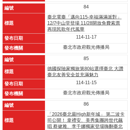
84
臺北電臺「邁向115-幸福滿滿派對」
12/7中山堂登場 11/28開放免費索票
再現民歌年代風華
114-11-17
臺北市政府觀光傳播局
85
德國探險家獨旅第80站選擇臺北 大讚
臺北友善安全並充滿魅力
114-11-15
臺北市政府觀光傳播局
86
「2026臺北最High新年城」 第二波卡
司公開！ 韋禮安、美秀集團跨世代飆
唱 蔡健雅、李千娜獨家登場嗨翻臺北