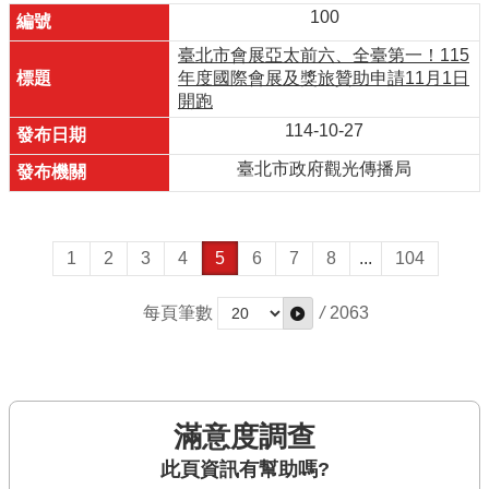
100
臺北市會展亞太前六、全臺第一！115
年度國際會展及獎旅贊助申請11月1日
開跑
114-10-27
臺北市政府觀光傳播局
1
2
3
4
5
6
7
8
...
104
每頁筆數
/
2063
滿意度調查
此頁資訊有幫助嗎?