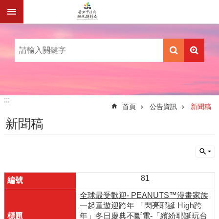
跳到主要內容區塊
:::
:::
首頁
公告資訊
新聞稿
新聞稿
81
全球最受歡迎- PEANUTS™漫畫家族
一起童遊迎跨年 「閃亮耶誕 High跨
年」冬日慶典不斷電-「繽紛耶誕玩台