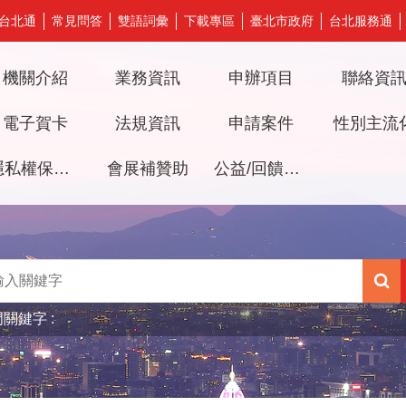
台北通
常見問答
雙語詞彙
下載專區
臺北市政府
台北服務通
機關介紹
業務資訊
申辦項目
聯絡資
電子賀卡
法規資訊
申請案件
性別主流
隱私權保護及資訊安全政策
會展補贊助
公益/回饋檔期審議專區
門關鍵字