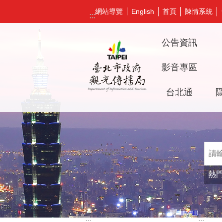
跳到主要內容區塊
網站導覽
首頁
陳情系統
English
:::
公告資訊
影音專區
台北通
熱
:::
:::