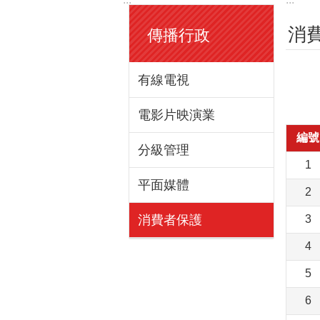
消
傳播行政
有線電視
電影片映演業
編號
分級管理
1
平面媒體
2
消費者保護
3
4
5
6