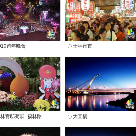
010跨年晚會
士林夜市
士林官邸菊展_福林路
大直橋