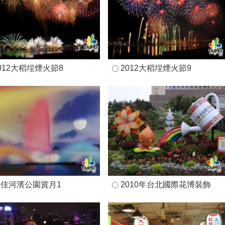
012大稻埕煙火節8
2012大稻埕煙火節9
大佳河濱公園賞月1
2010年台北國際花博裝飾