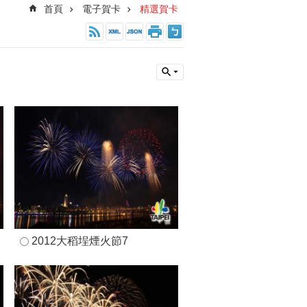
首頁
電子賀卡
精選賀卡
2012大稻埕煙火節7