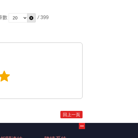
筆數
/
399
回上一頁