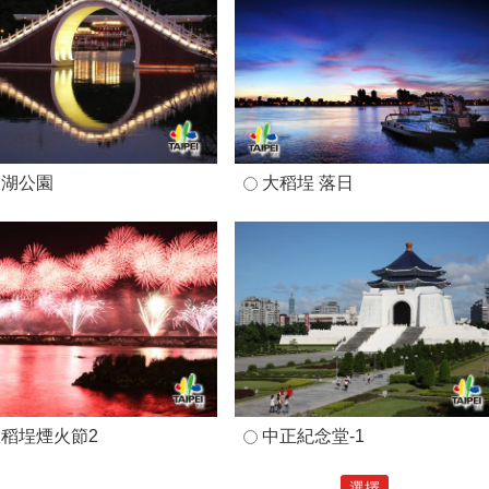
大湖公園
大稻埕 落日
稻埕煙火節2
中正紀念堂-1