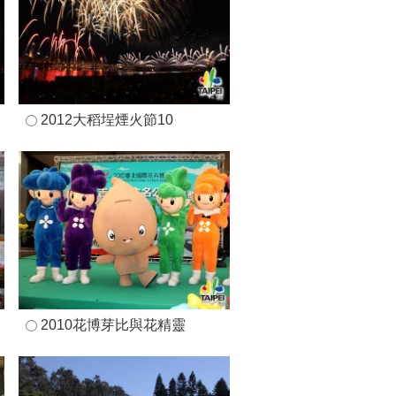
2012大稻埕煙火節10
2010花博芽比與花精靈