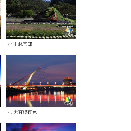
士林官邸
大直橋夜色