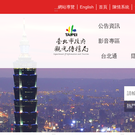
跳到主要內容區塊
網站導覽
首頁
陳情系統
English
:::
公告資訊
影音專區
台北通
熱
:::
:::