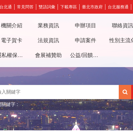
台北通
常見問答
雙語詞彙
下載專區
臺北市政府
台北服務通
機關介紹
業務資訊
申辦項目
聯絡資
電子賀卡
法規資訊
申請案件
性別主流
隱私權保護及資訊安全政策
會展補贊助
公益/回饋檔期審議專區
門關鍵字